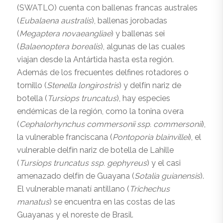
(SWATLO) cuenta con ballenas francas australes
(
Eubalaena australis
), ballenas jorobadas
(
Megaptera novaeangliae
) y ballenas sei
(
Balaenoptera borealis
), algunas de las cuales
viajan desde la Antártida hasta esta región.
Además de los frecuentes delfines rotadores o
tornillo (
Stenella longirostris
) y delfín nariz de
botella (
Tursiops truncatus
), hay especies
endémicas de la región, como la tonina overa
(
Cephalorhynchus commersonii ssp. commersonii
),
la vulnerable franciscana (
Pontoporia blainvillei
), el
vulnerable delfín nariz de botella de Lahille
(
Tursiops truncatus ssp. gephyreus
) y el casi
amenazado delfín de Guayana (
Sotalia guianensis
).
El vulnerable manatí antillano (
Trichechus
manatus
) se encuentra en las costas de las
Guayanas y el noreste de Brasil.