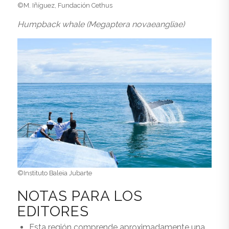
©M. Iñíguez, Fundación Cethus
Humpback whale (Megaptera novaeangliae)
©Instituto Baleia Jubarte
NOTAS PARA LOS
EDITORES
Esta región comprende aproximadamente una