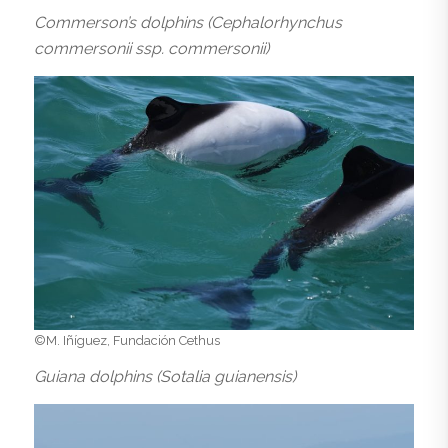
Commerson’s dolphins (Cephalorhynchus
commersonii ssp. commersonii)
©M. Iñíguez, Fundación Cethus
Guiana dolphins (Sotalia guianensis)